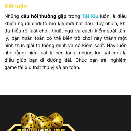
Kết luận
Những
câu hỏi thường gặp
trong
Tài Xỉu
luôn là điều
khiến người chơi tò mò khi mới bắt đầu. Tuy nhiên, khi
đã hiểu rõ luật chơi, thuật ngữ và cách kiểm soát tâm
lý, bạn hoàn toàn có thể biến trò chơi này thành một
hình thức giải trí thông minh và có kiểm soát. Hãy luôn
nhớ rằng: hiểu luật là nền tảng, nhưng kỷ luật mới là
điều giúp bạn đi đường dài. Chúc bạn trải nghiệm
game tài xỉu thật thú vị và an toàn.