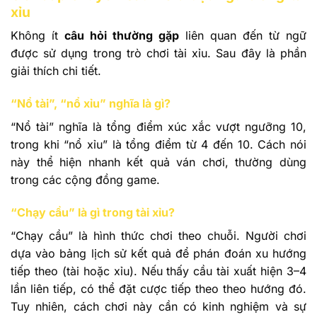
xỉu
Không ít
câu hỏi thường gặp
liên quan đến từ ngữ
được sử dụng trong trò chơi tài xỉu. Sau đây là phần
giải thích chi tiết.
“Nổ tài”, “nổ xỉu” nghĩa là gì?
“Nổ tài” nghĩa là tổng điểm xúc xắc vượt ngưỡng 10,
trong khi “nổ xỉu” là tổng điểm từ 4 đến 10. Cách nói
này thể hiện nhanh kết quả ván chơi, thường dùng
trong các cộng đồng game.
“Chạy cầu” là gì trong tài xỉu?
“Chạy cầu” là hình thức chơi theo chuỗi. Người chơi
dựa vào bảng lịch sử kết quả để phán đoán xu hướng
tiếp theo (tài hoặc xỉu). Nếu thấy cầu tài xuất hiện 3–4
lần liên tiếp, có thể đặt cược tiếp theo theo hướng đó.
Tuy nhiên, cách chơi này cần có kinh nghiệm và sự