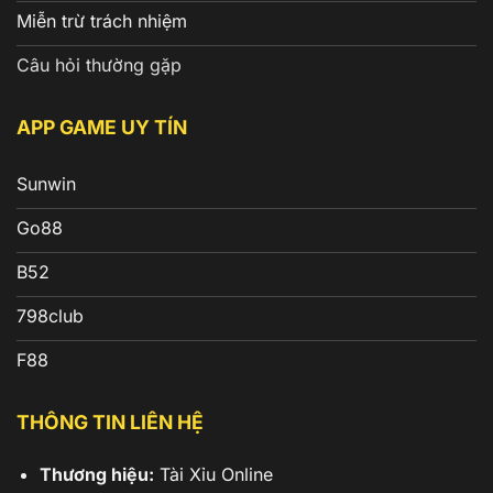
Miễn trừ trách nhiệm
Câu hỏi thường gặp
APP GAME UY TÍN
Sunwin
Go88
B52
798club
F88
THÔNG TIN LIÊN HỆ
Thương hiệu:
Tài Xỉu Online