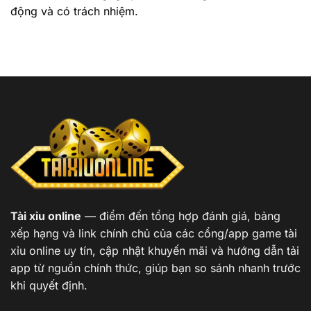
động và có trách nhiệm.
Tài xỉu online
— điểm đến tổng hợp đánh giá, bảng
xếp hạng và link chính chủ của các cổng/app game tài
xỉu online uy tín, cập nhật khuyến mãi và hướng dẫn tải
app từ nguồn chính thức, giúp bạn so sánh nhanh trước
khi quyết định.