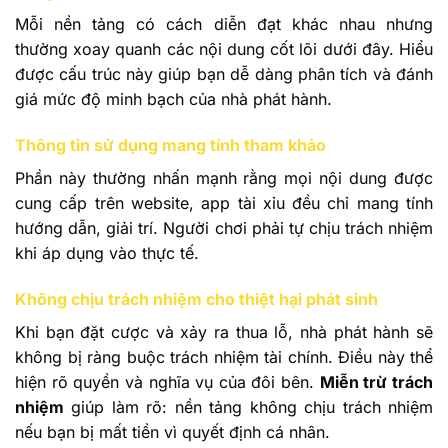
Mỗi nền tảng có cách diễn đạt khác nhau nhưng
thường xoay quanh các nội dung cốt lõi dưới đây. Hiểu
được cấu trúc này giúp bạn dễ dàng phân tích và đánh
giá mức độ minh bạch của nhà phát hành.
Thông tin sử dụng mang tính tham khảo
Phần này thường nhấn mạnh rằng mọi nội dung được
cung cấp trên website, app tài xỉu đều chỉ mang tính
hướng dẫn, giải trí. Người chơi phải tự chịu trách nhiệm
khi áp dụng vào thực tế.
Không chịu trách nhiệm cho thiệt hại phát sinh
Khi bạn đặt cược và xảy ra thua lỗ, nhà phát hành sẽ
không bị ràng buộc trách nhiệm tài chính. Điều này thể
hiện rõ quyền và nghĩa vụ của đôi bên.
Miễn trừ trách
nhiệm
giúp làm rõ: nền tảng không chịu trách nhiệm
nếu bạn bị mất tiền vì quyết định cá nhân.