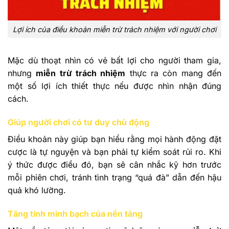
Lợi ích của điều khoản miễn trừ trách nhiệm với người chơi
Mặc dù thoạt nhìn có vẻ bất lợi cho người tham gia,
nhưng
miễn trừ trách nhiệm
thực ra còn mang đến
một số lợi ích thiết thực nếu được nhìn nhận đúng
cách.
Giúp người chơi có tư duy chủ động
Điều khoản này giúp bạn hiểu rằng mọi hành động đặt
cược là tự nguyện và bạn phải tự kiểm soát rủi ro. Khi
ý thức được điều đó, bạn sẽ cân nhắc kỹ hơn trước
mỗi phiên chơi, tránh tình trạng “quá đà” dẫn đến hậu
quả khó lường.
Tăng tính minh bạch của nền tảng