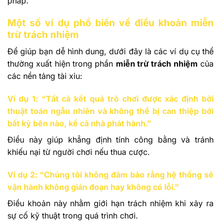
pháp.
Một số ví dụ phổ biến về điều khoản miễn
trừ trách nhiệm
Để giúp bạn dễ hình dung, dưới đây là các ví dụ cụ thể
thường xuất hiện trong phần
miễn trừ trách nhiệm
của
các nền tảng tài xỉu:
Ví dụ 1: “Tất cả kết quả trò chơi được xác định bởi
thuật toán ngẫu nhiên và không thể bị can thiệp bởi
bất kỳ bên nào, kể cả nhà phát hành.”
Điều này giúp khẳng định tính công bằng và tránh
khiếu nại từ người chơi nếu thua cược.
Ví dụ 2: “Chúng tôi không đảm bảo rằng hệ thống sẽ
vận hành không gián đoạn hay không có lỗi.”
Điều khoản này nhằm giới hạn trách nhiệm khi xảy ra
sự cố kỹ thuật trong quá trình chơi.