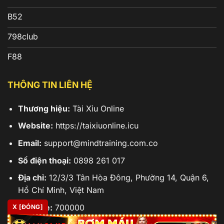
B52
798club
F88
THÔNG TIN LIÊN HỆ
Thương hiệu:
Tài Xỉu Online
Website:
https://taixiuonline.icu
Email:
support@mindtraining.com.co
Số điện thoại:
0898 261 017
Địa chỉ:
12/3/3 Tân Hòa Đông, Phường 14, Quận 6,
Hồ Chí Minh, Việt Nam
Zipcode:
700000
X [ĐÓNG]