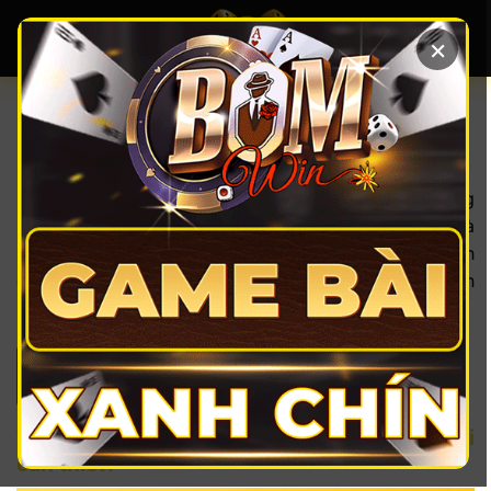
Chuyển
đến
×
nội
dung
Miễn trừ trách nhiệm trong tài xỉu và
những điều cần lưu ý
Miễn trừ trách nhiệm
là điều khoản quan trọng trong
mọi nền tảng tài xỉu, giúp bảo vệ người chơi và nhà
phát hành khỏi rủi ro pháp lý, tài chính và các tranh
chấp phát sinh. Để tham gia một cách an toàn, bạn cần
hiểu rõ về cơ chế, phạm vi và hiệu lực pháp lý của nó.
Nội Dung Bài Viết
Tại sao điều khoản miễn trừ trách nhiệm lại
cần thiết?