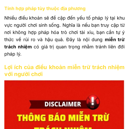
Tính hợp pháp tùy thuộc địa phương
Nhiều điều khoản sẽ đề cập đến yếu tố pháp lý tại khu
vực người chơi sinh sống. Nghĩa là nếu bạn truy cập từ
nơi không hợp pháp hóa trò chơi tài xỉu, bạn cần tự ý
thức về rủi ro và hậu quả. Đây là nội dung
miễn trừ
trách nhiệm
có giá trị quan trọng nhằm tránh liên đới
pháp lý.
Lợi ích của điều khoản miễn trừ trách nhiệm
với người chơi