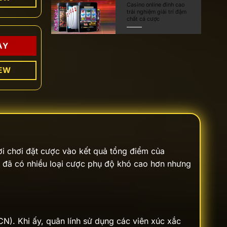
Casino online đỉnh cao
trải nghiệm giải trí đậm
chất cá cược
AY
IEW
ời chơi đặt cược vào kết quả tổng điểm của
ng đã có nhiều loại cược phụ độ khó cao hơn nhưng
N). Khi ấy, quân lính sử dụng các viên xúc xắc