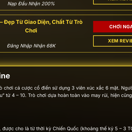
Nạp Đầu Nhận 200%
 Đẹp Từ Giao Diện, Chất Từ Trò
CHƠI NG
Chơi
XEM REV
Đăng Nhập Nhận 68K
ine
trò chơi cá cược cổ điển sử dụng 3 viên xúc xắc 6 mặt. Ngư
ỉu” từ 4 – 10. Trò chơi dựa hoàn toàn vào may rủi, hiện cũ
được cho là từ thời kỳ Chiến Quốc (khoảng thế kỷ 5 – 3 TC