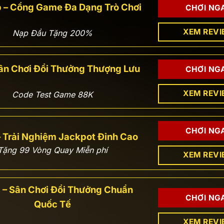
b – Cổng Game Đa Dạng Trò Chơi
CHƠI NG
XEM REV
Nạp Đầu Tặng 200%
Sân Chơi Đổi Thưởng Thượng Lưu
CHƠI NG
XEM REV
Code Test Game 88K
CHƠI NG
– Trải Nghiệm Jackpot Đỉnh Cao
Tặng 99 Vòng Quay Miễn phí
XEM REV
 – Sân Chơi Đổi Thưởng Chuẩn
CHƠI NG
Quốc Tế
XEM REV