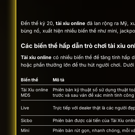
Đến thế kỷ 20,
tài xỉu online
đã lan rộng ra Mỹ, x
bùng nổ, xuất hiện nhiều biến thể như mini, jack
Các biến thể hấp dẫn trò chơi tài xỉu on
Tài xỉu online
có nhiều biến thể để tăng tính hấp
hoặc phần thưởng lớn để thu hút người chơi. Dưới 
Biến thể
Mô tả
Tài Xỉu online
Phiên bản kỹ thuật số sử dụng thuật to
MD5
trước và sau ván để xác minh tính công
Live
Trực tiếp với dealer thật là các người đ
Sicbo
Phiên bản được cải tiến của Tài Xỉu onlin
Mini
Phiên bản rút gọn, nhanh chóng, mỗi vá