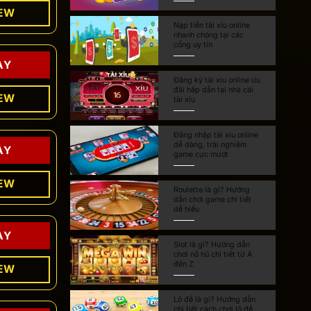
IEW
Nạp tiền tài xỉu online
nhanh chóng tại các
cổng uy tín
AY
Đăng ký tài xỉu online ưu
đãi hấp dẫn tại nhà cái
IEW
tài xỉu
Đăng nhập tài xỉu online
dễ dàng, trải nghiệm
AY
game cực mượt
IEW
Roulette là gì? Hướng
dẫn chơi game chi tiết
dễ hiểu
AY
Slot là gì? Hướng dẫn
chơi nổ hũ chi tiết từ A
đến Z
IEW
Lô đề là gì? Hướng dẫn
chi tiết cách chơi lô đề