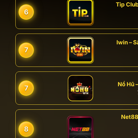
Tip Clu
6
Iwin – 
7
Nổ Hũ 
7
Net88
8