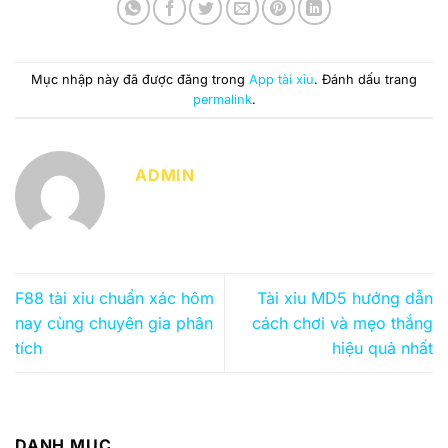
Mục nhập này đã được đăng trong
App tài xỉu
. Đánh dấu trang
permalink
.
ADMIN
F88 tài xỉu chuẩn xác hôm
Tài xỉu MD5 hướng dẫn
nay cùng chuyên gia phân
cách chơi và mẹo thắng
tích
hiệu quả nhất
DANH MỤC