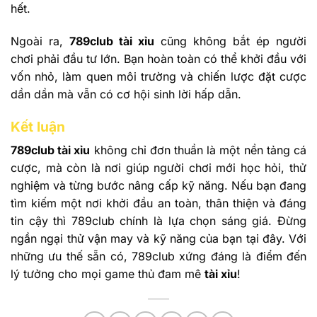
hết.
Ngoài ra,
789club tài xỉu
cũng không bắt ép người
chơi phải đầu tư lớn. Bạn hoàn toàn có thể khởi đầu với
vốn nhỏ, làm quen môi trường và chiến lược đặt cược
dần dần mà vẫn có cơ hội sinh lời hấp dẫn.
Kết luận
789club tài xỉu
không chỉ đơn thuần là một nền tảng cá
cược, mà còn là nơi giúp người chơi mới học hỏi, thử
nghiệm và từng bước nâng cấp kỹ năng. Nếu bạn đang
tìm kiếm một nơi khởi đầu an toàn, thân thiện và đáng
tin cậy thì 789club chính là lựa chọn sáng giá. Đừng
ngần ngại thử vận may và kỹ năng của bạn tại đây. Với
những ưu thế sẵn có, 789club xứng đáng là điểm đến
lý tưởng cho mọi game thủ đam mê
tài xỉu
!