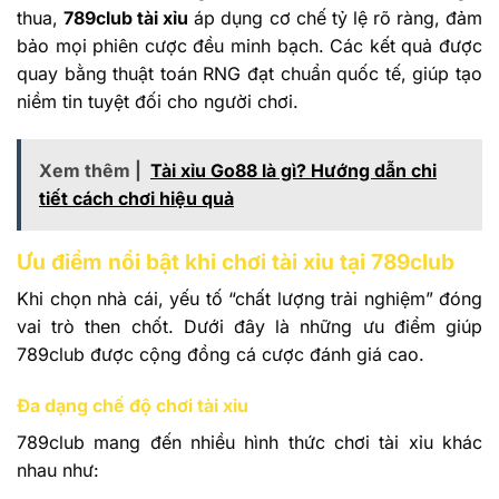
thua,
789club tài xỉu
áp dụng cơ chế tỷ lệ rõ ràng, đảm
bảo mọi phiên cược đều minh bạch. Các kết quả được
quay bằng thuật toán RNG đạt chuẩn quốc tế, giúp tạo
niềm tin tuyệt đối cho người chơi.
Xem thêm |
Tài xỉu Go88 là gì? Hướng dẫn chi
tiết cách chơi hiệu quả
Ưu điểm nổi bật khi chơi tài xỉu tại 789club
Khi chọn nhà cái, yếu tố “chất lượng trải nghiệm” đóng
vai trò then chốt. Dưới đây là những ưu điểm giúp
789club được cộng đồng cá cược đánh giá cao.
Đa dạng chế độ chơi tài xỉu
789club mang đến nhiều hình thức chơi tài xỉu khác
nhau như: