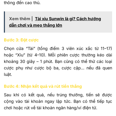
thông đến cao thủ.
Xem thêm |
Tài xỉu Sunwin là gì? Cách hướng
dẫn chơi và mẹo thắng lớn
Bước 3: Đặt cược
Chọn cửa “Tài” (tổng điểm 3 viên xúc xắc từ 11–17)
hoặc “Xỉu” (từ 4–10). Mỗi phiên cược thường kéo dài
khoảng 30 giây – 1 phút. Bạn cũng có thể thử các loại
cược phụ như cược bộ ba, cược cặp… nếu đã quen
luật.
Bước 4: Nhận kết quả và rút tiền thắng
Sau khi có kết quả, nếu trúng thưởng, tiền sẽ được
cộng vào tài khoản ngay lập tức. Bạn có thể tiếp tục
chơi hoặc rút về tài khoản ngân hàng/ví điện tử.