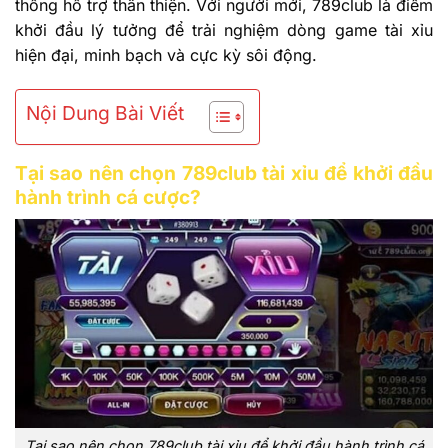
thống hỗ trợ thân thiện. Với người mới, 789club là điểm
khởi đầu lý tưởng để trải nghiệm dòng game tài xỉu
hiện đại, minh bạch và cực kỳ sôi động.
Nội Dung Bài Viết
Tại sao nên chọn 789club tài xỉu để khởi đầu
hành trình cá cược?
Tại sao nên chọn 789club tài xỉu để khởi đầu hành trình cá