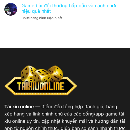
từ
cá
Game bài đổi thưởng hấp dẫn và cách chơi
chi
A
đổi
tiết
hiệu quả nhất
đến
thưởng
cách
Z
ở
Chức năng bình luận bị tắt
hấp
chơi
Game
dẫn
lô
bài
tại
đề
đổi
Tài
hiệu
thưởng
Xỉu
quả
hấp
cho
dẫn
người
và
chơi
cách
mới
chơi
hiệu
quả
nhất
Tài xỉu online
— điểm đến tổng hợp đánh giá, bảng
xếp hạng và link chính chủ của các cổng/app game tài
xỉu online uy tín, cập nhật khuyến mãi và hướng dẫn tải
app từ nguồn chính thức, giúp bạn so sánh nhanh trước