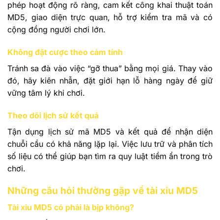
phép hoạt động rõ ràng, cam kết công khai thuật toán
MD5, giao diện trực quan, hỗ trợ kiểm tra mã và có
cộng đồng người chơi lớn.
Không đặt cược theo cảm tính
Tránh sa đà vào việc “gỡ thua” bằng mọi giá. Thay vào
đó, hãy kiên nhẫn, đặt giới hạn lỗ hàng ngày để giữ
vững tâm lý khi chơi.
Theo dõi lịch sử kết quả
Tận dụng lịch sử mã MD5 và kết quả để nhận diện
chuỗi cầu có khả năng lặp lại. Việc lưu trữ và phân tích
số liệu có thể giúp bạn tìm ra quy luật tiềm ẩn trong trò
chơi.
Những câu hỏi thường gặp về tài xỉu MD5
Tài xỉu MD5 có phải là bịp không?