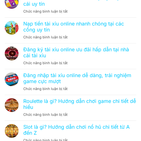
tài
cái uy tín
xỉu
ở
Chức năng bình luận bị tắt
online
Rút
dễ
tiền
Nạp tiền tài xỉu online nhanh chóng tại các
dàng,
tài
chơi
cổng uy tín
xỉu
mượt
ở
Chức năng bình luận bị tắt
online
trên
Nạp
an
mọi
tiền
Đăng ký tài xỉu online ưu đãi hấp dẫn tại nhà
toàn
thiết
tài
hiệu
cái tài xỉu
bị
xỉu
quả
ở
Chức năng bình luận bị tắt
online
tại
Đăng
nhanh
nhà
ký
Đăng nhập tài xỉu online dễ dàng, trải nghiệm
chóng
cái
tài
tại
game cực mượt
uy
xỉu
các
tín
ở
Chức năng bình luận bị tắt
online
cổng
Đăng
ưu
uy
nhập
Roulette là gì? Hướng dẫn chơi game chi tiết dễ
đãi
tín
tài
hấp
hiểu
xỉu
dẫn
ở
Chức năng bình luận bị tắt
online
tại
Roulette
dễ
nhà
là
Slot là gì? Hướng dẫn chơi nổ hũ chi tiết từ A
dàng,
cái
gì?
trải
đến Z
tài
Hướng
nghiệm
xỉu
ở
Chức năng bình luận bị tắt
dẫn