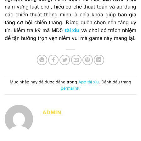
nắm vững luật chơi, hiểu cơ chế thuật toán và áp dụng
các chiến thuật thông minh là chìa khóa giúp bạn gia
tăng cơ hội chiến thắng. Đừng quên chọn nền tảng uy
tín, kiểm tra kỹ mã MD5
tài xỉu
và chơi có trách nhiệm
để tận hưởng trọn vẹn niềm vui mà game này mang lại.
Mục nhập này đã được đăng trong
App tài xỉu
. Đánh dấu trang
permalink
.
ADMIN