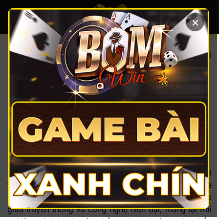
Chuyển
đến
×
nội
dung
Home
»
App tài xỉu
»
Tài xỉu MD5 hướng dẫn cách chơi
và mẹo thắng hiệu quả nhất
APP TÀI XỈU
Tài xỉu MD5 hướng dẫn cách chơi
và mẹo thắng hiệu quả nhất
ĐÃ ĐĂNG TRÊN
11/07/2025
BỞI
ADMIN
Tài xỉu MD5
là gì
là câu hỏi được nhiều người chơi mới
tìm kiếm khi bắt đầu khám phá thế giới game online
dựa trên xác suất và thuật toán. Hình thức này kết hợp
giữa truyền thống và công nghệ hiện đại, mang lại trải