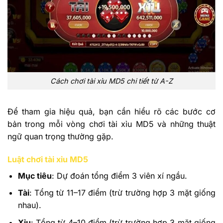
Cách chơi tài xỉu MD5 chi tiết từ A-Z
Để tham gia hiệu quả, bạn cần hiểu rõ các bước cơ
bản trong mỗi vòng chơi tài xỉu MD5 và những thuật
ngữ quan trọng thường gặp.
Luật chơi tài xỉu MD5
Mục tiêu
: Dự đoán tổng điểm 3 viên xí ngầu.
Tài
: Tổng từ 11–17 điểm (trừ trường hợp 3 mặt giống
nhau).
Xỉu
: Tổng từ 4–10 điểm (trừ trường hợp 3 mặt giống