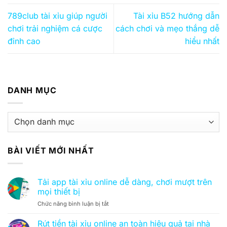
789club tài xỉu giúp người
Tài xỉu B52 hướng dẫn
chơi trải nghiệm cá cược
cách chơi và mẹo thắng dễ
đỉnh cao
hiểu nhất
DANH MỤC
Danh
mục
BÀI VIẾT MỚI NHẤT
Tải app tài xỉu online dễ dàng, chơi mượt trên
mọi thiết bị
ở
Chức năng bình luận bị tắt
Tải
app
Rút tiền tài xỉu online an toàn hiệu quả tại nhà