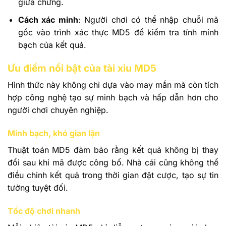
giữa chừng.
Cách xác minh
: Người chơi có thể nhập chuỗi mã
gốc vào trình xác thực MD5 để kiểm tra tính minh
bạch của kết quả.
Ưu điểm nổi bật của tài xỉu MD5
Hình thức này không chỉ dựa vào may mắn mà còn tích
hợp công nghệ tạo sự minh bạch và hấp dẫn hơn cho
người chơi chuyên nghiệp.
Minh bạch, khó gian lận
Thuật toán MD5 đảm bảo rằng kết quả không bị thay
đổi sau khi mã được công bố. Nhà cái cũng không thể
điều chỉnh kết quả trong thời gian đặt cược, tạo sự tin
tưởng tuyệt đối.
Tốc độ chơi nhanh