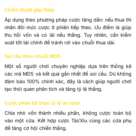
Chiến thuật gấp thếp
Áp dụng theo phương pháp cược tăng dần: nếu thua thì
nhân đôi mức cược ở phiên tiếp theo. Ưu điểm là giúp
thu hồi vốn và có lãi nếu thắng. Tuy nhiên, cần kiểm
soát tốt tài chính để tránh rơi vào chuỗi thua dài.
Soi cầu theo chuỗi MD5
Một số người chơi chuyên nghiệp dựa trên thống kê
các mã MD5 và kết quả gần nhất để soi cầu. Dù không
đảm bảo 100% chính xác, đây là cách giúp người chơi
tạo thói quen phân tích và tăng tỷ lệ thắng.
Cược phân bổ theo tỷ lệ an toàn
Chia nhỏ vốn thành nhiều phần, không cược toàn bộ
vào một cửa. Kết hợp cược Tài/Xỉu cùng các cửa phụ
để tăng cơ hội chiến thắng.