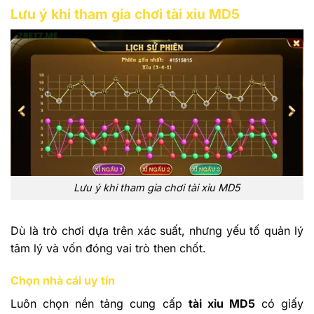
Lưu ý khi tham gia chơi tài xỉu MD5
Lưu ý khi tham gia chơi tài xỉu MD5
Dù là trò chơi dựa trên xác suất, nhưng yếu tố quản lý
tâm lý và vốn đóng vai trò then chốt.
Chọn nhà cái uy tín
Luôn chọn nền tảng cung cấp
tài xỉu MD5
có giấy