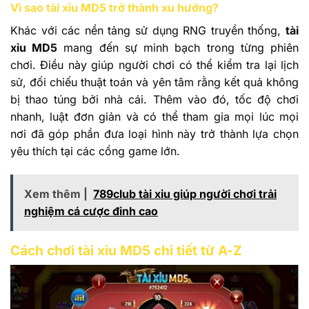
Vì sao tài xỉu MD5 trở thành xu hướng?
Khác với các nền tảng sử dụng RNG truyền thống,
tài
xỉu MD5
mang đến sự minh bạch trong từng phiên
chơi. Điều này giúp người chơi có thể kiểm tra lại lịch
sử, đối chiếu thuật toán và yên tâm rằng kết quả không
bị thao túng bởi nhà cái. Thêm vào đó, tốc độ chơi
nhanh, luật đơn giản và có thể tham gia mọi lúc mọi
nơi đã góp phần đưa loại hình này trở thành lựa chọn
yêu thích tại các cổng game lớn.
Xem thêm |
789club tài xỉu giúp người chơi trải
nghiệm cá cược đỉnh cao
Cách chơi tài xỉu MD5 chi tiết từ A-Z