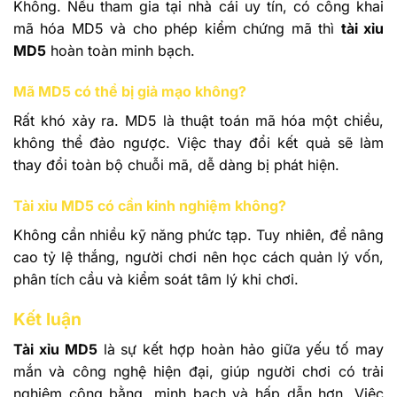
Không. Nếu tham gia tại nhà cái uy tín, có công khai
mã hóa MD5 và cho phép kiểm chứng mã thì
tài xỉu
MD5
hoàn toàn minh bạch.
Mã MD5 có thể bị giả mạo không?
Rất khó xảy ra. MD5 là thuật toán mã hóa một chiều,
không thể đảo ngược. Việc thay đổi kết quả sẽ làm
thay đổi toàn bộ chuỗi mã, dễ dàng bị phát hiện.
Tài xỉu MD5 có cần kinh nghiệm không?
Không cần nhiều kỹ năng phức tạp. Tuy nhiên, để nâng
cao tỷ lệ thắng, người chơi nên học cách quản lý vốn,
phân tích cầu và kiểm soát tâm lý khi chơi.
Kết luận
Tài xỉu MD5
là sự kết hợp hoàn hảo giữa yếu tố may
mắn và công nghệ hiện đại, giúp người chơi có trải
nghiệm công bằng, minh bạch và hấp dẫn hơn. Việc