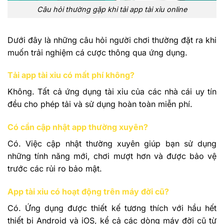
Câu hỏi thường gặp khi tải app tài xỉu online
Dưới đây là những câu hỏi người chơi thường đặt ra khi
muốn trải nghiệm cá cược thông qua ứng dụng.
Tải app tài xỉu có mất phí không?
Không. Tất cả ứng dụng tài xỉu của các nhà cái uy tín
đều cho phép tải và sử dụng hoàn toàn miễn phí.
Có cần cập nhật app thường xuyên?
Có. Việc cập nhật thường xuyên giúp bạn sử dụng
những tính năng mới, chơi mượt hơn và được bảo vệ
trước các rủi ro bảo mật.
App tài xỉu có hoạt động trên máy đời cũ?
Có. Ứng dụng được thiết kế tương thích với hầu hết
thiết bị Android và iOS, kể cả các dòng máy đời cũ từ