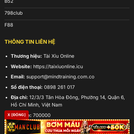
B52
798club
F88
THÔNG TIN LIÊN HỆ
Thương hiệu:
Tài Xỉu Online
Website:
https://taixiuonline.icu
Email:
support@mindtraining.com.co
Số điện thoại:
0898 261 017
Địa chỉ:
12/3/3 Tân Hòa Đông, Phường 14, Quận 6,
Hồ Chí Minh, Việt Nam
Zipcode:
700000
X [ĐÓNG]
Hashtag:
#taixiuonline #taixiuonlinevnco
#taixiu2025 #doithuongtructuyen #linkvaotaixiu