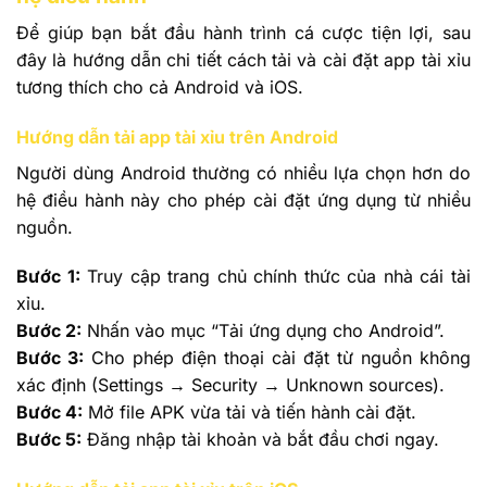
Để giúp bạn bắt đầu hành trình cá cược tiện lợi, sau
đây là hướng dẫn chi tiết cách tải và cài đặt app tài xỉu
tương thích cho cả Android và iOS.
Hướng dẫn tải app tài xỉu trên Android
Người dùng Android thường có nhiều lựa chọn hơn do
hệ điều hành này cho phép cài đặt ứng dụng từ nhiều
nguồn.
Bước 1:
Truy cập trang chủ chính thức của nhà cái tài
xỉu.
Bước 2:
Nhấn vào mục “Tải ứng dụng cho Android”.
Bước 3:
Cho phép điện thoại cài đặt từ nguồn không
xác định (Settings → Security → Unknown sources).
Bước 4:
Mở file APK vừa tải và tiến hành cài đặt.
Bước 5:
Đăng nhập tài khoản và bắt đầu chơi ngay.