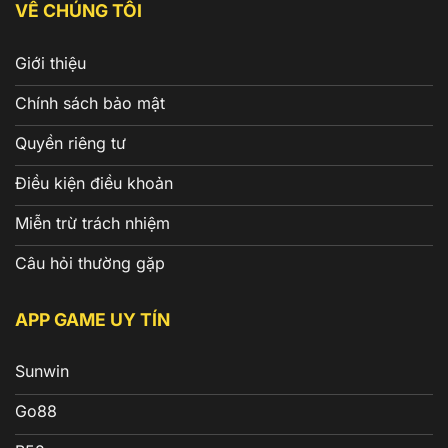
VỀ CHÚNG TÔI
Giới thiệu
Chính sách bảo mật
Quyền riêng tư
Điều kiện điều khoản
Miễn trừ trách nhiệm
Câu hỏi thường gặp
APP GAME UY TÍN
Sunwin
Go88