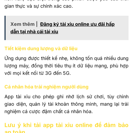
gian thực và sự chính xác cao.
Xem thêm |
Đăng ký tài xỉu online ưu đãi hấp
dẫn tại nhà cái tài xỉu
Tiết kiệm dung lượng và dữ liệu
Ứng dụng được thiết kế nhẹ, không tốn quá nhiều dung
lượng máy, đồng thời tiêu thụ ít dữ liệu mạng, phù hợp
với mọi kết nối từ 3G đến 5G.
Cá nhân hóa trải nghiệm người dùng
App tài xỉu cho phép ghi nhớ lịch sử chơi, tùy chỉnh
giao diện, quản lý tài khoản thông minh, mang lại trải
nghiệm cá cược đậm chất cá nhân hóa.
Lưu ý khi tải app tài xỉu online để đảm bảo
an toàn