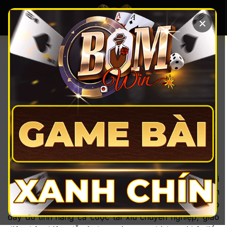
Chuyển
đến
×
nội
dung
Home
»
Hướng dẫn
»
Tải app tài xỉu online dễ dàng,
chơi mượt trên mọi thiết bị
HƯỚNG DẪN
Tải app tài xỉu online dễ dàng,
chơi mượt trên mọi thiết bị
ĐÃ ĐĂNG TRÊN
18/08/2025
BỞI
ADMIN
Tải app tài xỉu online
là cách nhanh nhất giúp người
chơi tiếp cận không gian giải trí đỉnh cao ngay trên
điện thoại hoặc máy tính bảng. Ứng dụng này tích hợp
đầy đủ tính năng cá cược tài xỉu chuyên nghiệp, giao