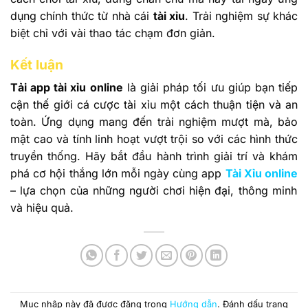
dụng chính thức từ nhà cái
tài xỉu
. Trải nghiệm sự khác
biệt chỉ với vài thao tác chạm đơn giản.
Kết luận
Tải app tài xỉu online
là giải pháp tối ưu giúp bạn tiếp
cận thế giới cá cược tài xỉu một cách thuận tiện và an
toàn. Ứng dụng mang đến trải nghiệm mượt mà, bảo
mật cao và tính linh hoạt vượt trội so với các hình thức
truyền thống. Hãy bắt đầu hành trình giải trí và khám
phá cơ hội thắng lớn mỗi ngày cùng app
Tài Xỉu online
– lựa chọn của những người chơi hiện đại, thông minh
và hiệu quả.
Mục nhập này đã được đăng trong
Hướng dẫn
. Đánh dấu trang