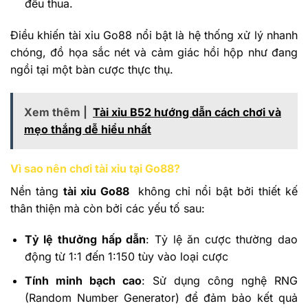
đều thua.
Điều khiến tài xỉu Go88 nổi bật là hệ thống xử lý nhanh
chóng, đồ họa sắc nét và cảm giác hồi hộp như đang
ngồi tại một bàn cược thực thụ.
Xem thêm |
Tài xỉu B52 hướng dẫn cách chơi và
mẹo thắng dễ hiểu nhất
Vì sao nên chơi tài xỉu tại Go88?
Nền tảng
tài xỉu Go88
không chỉ nổi bật bởi thiết kế
thân thiện mà còn bởi các yếu tố sau:
Tỷ lệ thưởng hấp dẫn
: Tỷ lệ ăn cược thường dao
động từ 1:1 đến 1:150 tùy vào loại cược
Tính minh bạch cao
: Sử dụng công nghệ RNG
(Random Number Generator) để đảm bảo kết quả