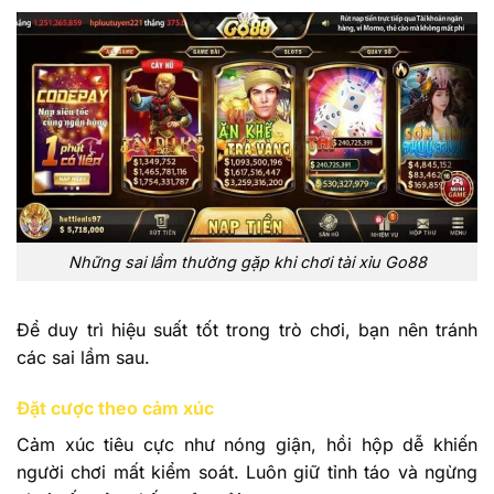
Những sai lầm thường gặp khi chơi tài xỉu Go88
Để duy trì hiệu suất tốt trong trò chơi, bạn nên tránh
các sai lầm sau.
Đặt cược theo cảm xúc
Cảm xúc tiêu cực như nóng giận, hồi hộp dễ khiến
người chơi mất kiểm soát. Luôn giữ tỉnh táo và ngừng