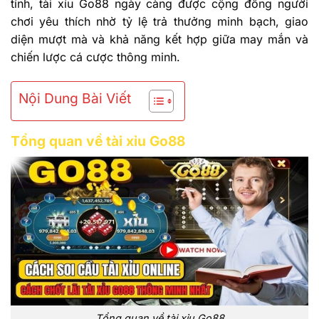
tính, tài xỉu Go88 ngày càng được cộng đồng người
chơi yêu thích nhờ tỷ lệ trả thưởng minh bạch, giao
diện mượt mà và khả năng kết hợp giữa may mắn và
chiến lược cá cược thông minh.
Nội Dung Bài Viết
Tổng quan về tài xỉu Go88
Tổng quan về tài xỉu Go88