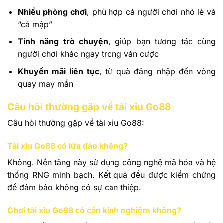
Nhiều phòng chơi
, phù hợp cả người chơi nhỏ lẻ và
“cá mập”
Tính năng trò chuyện
, giúp bạn tương tác cùng
người chơi khác ngay trong ván cược
Khuyến mãi liên tục
, từ quà đăng nhập đến vòng
quay may mắn
Câu hỏi thường gặp về tài xỉu Go88
Câu hỏi thường gặp về tài xỉu Go88:
Tài xỉu Go88 có lừa đảo không?
Không. Nền tảng này sử dụng công nghệ mã hóa và hệ
thống RNG minh bạch. Kết quả đều được kiểm chứng
để đảm bảo không có sự can thiệp.
Chơi tài xỉu Go88 có cần kinh nghiệm không?