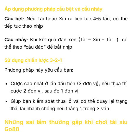
Áp dụng phương pháp cầu bệt và cầu nhảy
Cầu bệt
: Nếu Tài hoặc Xỉu ra liên tục 4-5 lần, có thể
tiếp tục theo nhịp
Cầu nhảy
: Khi kết quả đan xen (Tài – Xỉu – Tài…), có
thể theo “cầu đảo” để bắt nhịp
Sử dụng chiến lược 3-2-1
Phương pháp này yêu cầu bạn:
Cược cao nhất ở lần đầu tiên (3 đơn vị), nếu thua thì
cược 2 đơn vị, sau đó 1 đơn vị
Giúp bạn kiểm soát thua lỗ và có thể quay lại trạng
thái lãi nhanh chóng nếu thắng 1 trong 3 ván
Những sai lầm thường gặp khi chơi tài xỉu
Go88