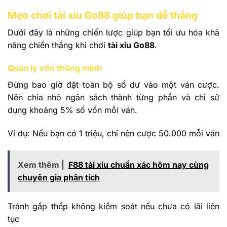
Mẹo chơi tài xỉu Go88 giúp bạn dễ thắng
Dưới đây là những chiến lược giúp bạn tối ưu hóa khả
năng chiến thắng khi chơi
tài xỉu Go88
.
Quản lý vốn thông minh
Đừng bao giờ đặt toàn bộ số dư vào một ván cược.
Nên chia nhỏ ngân sách thành từng phần và chỉ sử
dụng khoảng 5% số vốn mỗi ván.
Ví dụ: Nếu bạn có 1 triệu, chỉ nên cược 50.000 mỗi ván
Xem thêm |
F88 tài xỉu chuẩn xác hôm nay cùng
chuyên gia phân tích
Tránh gấp thếp không kiểm soát nếu chưa có lãi liên
tục