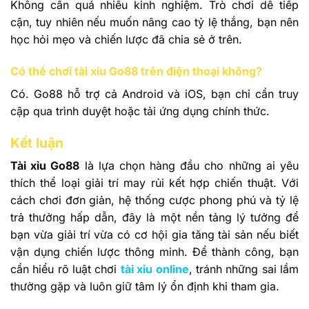
Không cần quá nhiều kinh nghiệm. Trò chơi dễ tiếp
cận, tuy nhiên nếu muốn nâng cao tỷ lệ thắng, bạn nên
học hỏi mẹo và chiến lược đã chia sẻ ở trên.
Có thể chơi tài xỉu Go88 trên điện thoại không?
Có. Go88 hỗ trợ cả Android và iOS, bạn chỉ cần truy
cập qua trình duyệt hoặc tải ứng dụng chính thức.
Kết luận
Tài xỉu Go88
là lựa chọn hàng đầu cho những ai yêu
thích thể loại giải trí may rủi kết hợp chiến thuật. Với
cách chơi đơn giản, hệ thống cược phong phú và tỷ lệ
trả thưởng hấp dẫn, đây là một nền tảng lý tưởng để
bạn vừa giải trí vừa có cơ hội gia tăng tài sản nếu biết
vận dụng chiến lược thông minh. Để thành công, bạn
cần hiểu rõ luật chơi
tài xỉu online
, tránh những sai lầm
thường gặp và luôn giữ tâm lý ổn định khi tham gia.