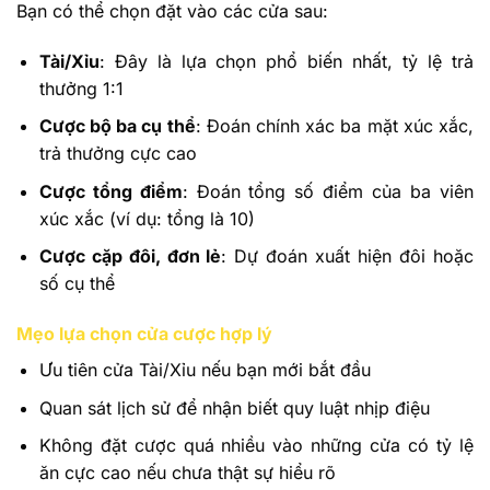
Bạn có thể chọn đặt vào các cửa sau:
Tài/Xỉu
: Đây là lựa chọn phổ biến nhất, tỷ lệ trả
thưởng 1:1
Cược bộ ba cụ thể
: Đoán chính xác ba mặt xúc xắc,
trả thưởng cực cao
Cược tổng điểm
: Đoán tổng số điểm của ba viên
xúc xắc (ví dụ: tổng là 10)
Cược cặp đôi, đơn lẻ
: Dự đoán xuất hiện đôi hoặc
số cụ thể
Mẹo lựa chọn cửa cược hợp lý
Ưu tiên cửa Tài/Xỉu nếu bạn mới bắt đầu
Quan sát lịch sử để nhận biết quy luật nhịp điệu
Không đặt cược quá nhiều vào những cửa có tỷ lệ
ăn cực cao nếu chưa thật sự hiểu rõ