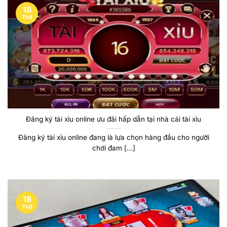
18
Th8
Đăng ký tài xỉu online ưu đãi hấp dẫn tại nhà cái tài xỉu
Đăng ký tài xỉu online đang là lựa chọn hàng đầu cho người
chơi đam [...]
18
Th8