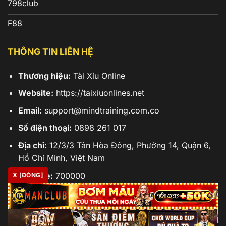
798club
F88
THÔNG TIN LIÊN HỆ
Thương hiệu:
Tài Xỉu Online
Website:
https://taixiuonlines.net
Email:
support@mindtraining.com.co
Số điện thoại:
0898 261 017
Địa chỉ:
12/3/3 Tân Hòa Đông, Phường 14, Quận 6,
Hồ Chí Minh, Việt Nam
Zipcode:
700000
X [ĐÓNG]
Hashtag:
#taixiuonline #taixiuonlinevnco
#taixiu2025 #doithuongtructuyen #linkvaotaixiu