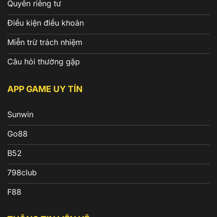
Quyền riêng tư
Điều kiện điều khoản
Miễn trừ trách nhiệm
Câu hỏi thường gặp
APP GAME UY TÍN
Sunwin
Go88
B52
798club
F88