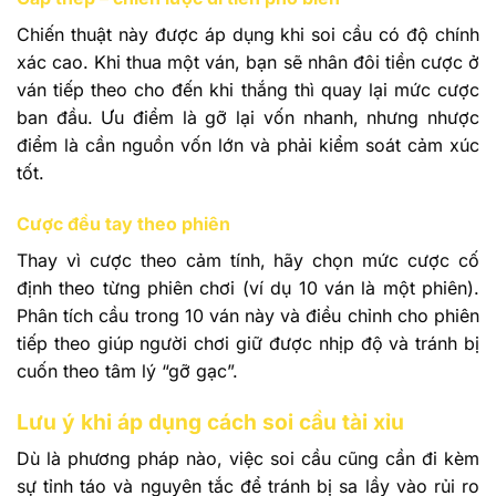
Chiến thuật này được áp dụng khi soi cầu có độ chính
xác cao. Khi thua một ván, bạn sẽ nhân đôi tiền cược ở
ván tiếp theo cho đến khi thắng thì quay lại mức cược
ban đầu. Ưu điểm là gỡ lại vốn nhanh, nhưng nhược
điểm là cần nguồn vốn lớn và phải kiểm soát cảm xúc
tốt.
Cược đều tay theo phiên
Thay vì cược theo cảm tính, hãy chọn mức cược cố
định theo từng phiên chơi (ví dụ 10 ván là một phiên).
Phân tích cầu trong 10 ván này và điều chỉnh cho phiên
tiếp theo giúp người chơi giữ được nhịp độ và tránh bị
cuốn theo tâm lý “gỡ gạc”.
Lưu ý khi áp dụng cách soi cầu tài xỉu
Dù là phương pháp nào, việc soi cầu cũng cần đi kèm
sự tỉnh táo và nguyên tắc để tránh bị sa lầy vào rủi ro