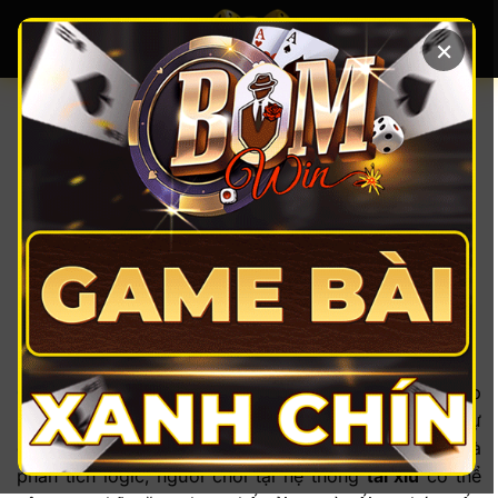
Chuyển
đến
×
nội
dung
Home
»
Tin tức
»
Cách soi cầu tài xỉu hiệu quả tăng tỷ
lệ cho người mới chơi
TIN TỨC
Cách soi cầu tài xỉu hiệu quả tăng
tỷ lệ cho người mới chơi
ĐÃ ĐĂNG TRÊN
11/07/2025
BỞI
ADMIN
Cách soi cầu tài xỉu
là chiến thuật quan trọng giúp
người chơi tăng tỷ lệ chiến thắng trong trò chơi dự
đoán kết quả xúc xắc. Với phương pháp chính xác và
phân tích logic, người chơi tại hệ thống
tài xỉu
có thể