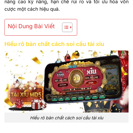
nâng cao kỹ năng, hạn chế rủi ro và tối ưu hóa vốn
cược một cách hiệu quả.
Nội Dung Bài Viết
Hiểu rõ bản chất cách soi cầu tài xỉu
Hiểu rõ bản chất cách soi cầu tài xỉu