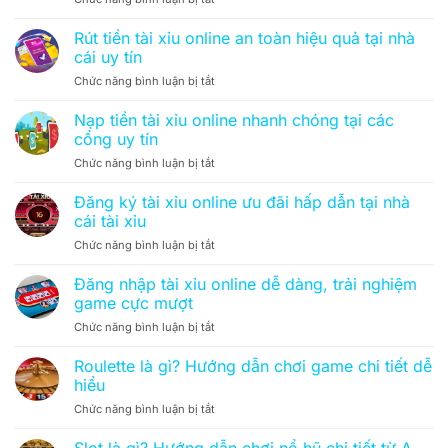
Tải
app
Rút tiền tài xỉu online an toàn hiệu quả tại nhà
tài
cái uy tín
xỉu
ở
Chức năng bình luận bị tắt
online
Rút
dễ
tiền
Nạp tiền tài xỉu online nhanh chóng tại các
dàng,
tài
chơi
cổng uy tín
xỉu
mượt
ở
Chức năng bình luận bị tắt
online
trên
Nạp
an
mọi
tiền
Đăng ký tài xỉu online ưu đãi hấp dẫn tại nhà
toàn
thiết
tài
hiệu
cái tài xỉu
bị
xỉu
quả
ở
Chức năng bình luận bị tắt
online
tại
Đăng
nhanh
nhà
ký
Đăng nhập tài xỉu online dễ dàng, trải nghiệm
chóng
cái
tài
tại
game cực mượt
uy
xỉu
các
tín
ở
Chức năng bình luận bị tắt
online
cổng
Đăng
ưu
uy
nhập
Roulette là gì? Hướng dẫn chơi game chi tiết dễ
đãi
tín
tài
hấp
hiểu
xỉu
dẫn
ở
Chức năng bình luận bị tắt
online
tại
Roulette
dễ
nhà
là
dàng,