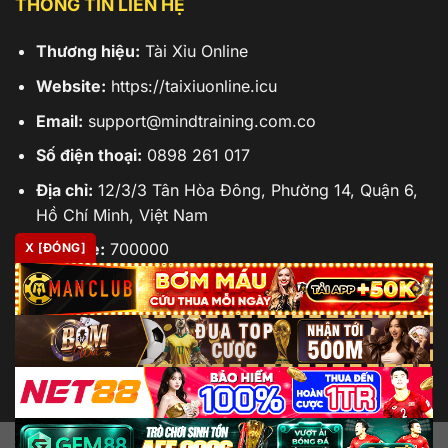
THÔNG TIN LIÊN HỆ
Thương hiệu:
Tài Xỉu Online
Website:
https://taixiuonline.icu
Email:
support@mindtraining.com.co
Số điện thoại:
0898 261 017
Địa chỉ:
12/3/3 Tân Hòa Đông, Phường 14, Quận 6,
Hồ Chí Minh, Việt Nam
Zipcode:
700000
X [ĐÓNG]
Hashtag:
#taixiuonline #taixiuonlinevnco
#taixiu2025 #doithuongtructuyen #linkvaotaixiu
Copyright 2026 ©
TÀI XỈU ONLINE