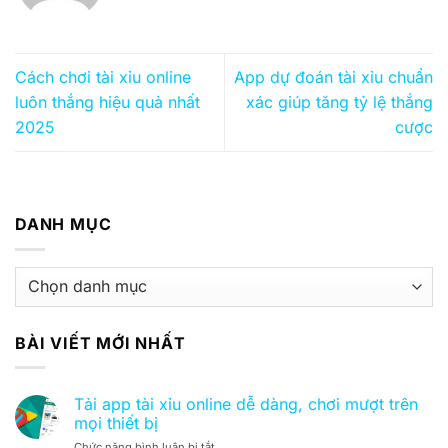
Cách chơi tài xỉu online
App dự đoán tài xỉu chuẩn
luôn thắng hiệu quả nhất
xác giúp tăng tỷ lệ thắng
2025
cược
DANH MỤC
Danh
mục
BÀI VIẾT MỚI NHẤT
Tải app tài xỉu online dễ dàng, chơi mượt trên
mọi thiết bị
ở
Chức năng bình luận bị tắt