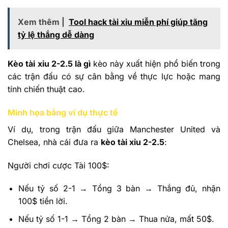
Xem thêm |
Tool hack tài xỉu miễn phí giúp tăng
tỷ lệ thắng dễ dàng
Kèo tài xỉu 2-2.5 là gì
kèo này xuất hiện phổ biến trong
các trận đấu có sự cân bằng về thực lực hoặc mang
tính chiến thuật cao.
Minh họa bằng ví dụ thực tế
Ví dụ, trong trận đấu giữa Manchester United và
Chelsea, nhà cái đưa ra
kèo tài xỉu 2-2.5
:
Người chơi cược Tài 100$:
Nếu tỷ số 2-1 → Tổng 3 bàn → Thắng đủ, nhận
100$ tiền lời.
Nếu tỷ số 1-1 → Tổng 2 bàn → Thua nửa, mất 50$.