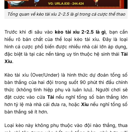
Tổng quan về kèo tài xỉu 2-2.5 là gì trong cá cược thể thao
Trước khi đi sâu vào
kèo tài xỉu 2-2.5 là gì
, bạn cần
hiểu rõ bản chất của thể loại kèo tài xỉu. Đây là loại
hình cá cược phổ biến được nhiều nhà cái lớn áp dụng,
đặc biệt là tại các nền tảng uy tín thuộc hệ sinh thái
Tài
Xỉu
.
Kèo tài xỉu (Over/Under) là hình thức dự đoán tổng số
bàn thắng của hai đội trong suốt 90 phút thi đấu chính
thức (không tính hiệp phụ và luân lưu). Người chơi sẽ
đặt cược vào cửa
Tài
nếu nghĩ tổng số bàn thắng lớn
hơn tỷ lệ mà nhà cái đưa ra, hoặc
Xỉu
nếu nghĩ tổng số
bàn thắng sẽ ít hơn.
Loại kèo này không phụ thuộc vào đội nào thắng, thua