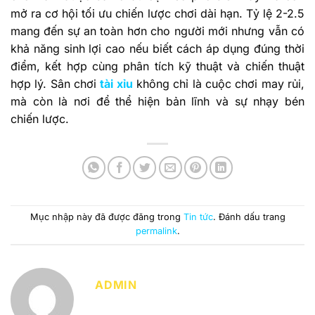
mở ra cơ hội tối ưu chiến lược chơi dài hạn. Tỷ lệ 2-2.5
mang đến sự an toàn hơn cho người mới nhưng vẫn có
khả năng sinh lợi cao nếu biết cách áp dụng đúng thời
điểm, kết hợp cùng phân tích kỹ thuật và chiến thuật
hợp lý. Sân chơi
tài xỉu
không chỉ là cuộc chơi may rủi,
mà còn là nơi để thể hiện bản lĩnh và sự nhạy bén
chiến lược.
Mục nhập này đã được đăng trong
Tin tức
. Đánh dấu trang
permalink
.
ADMIN